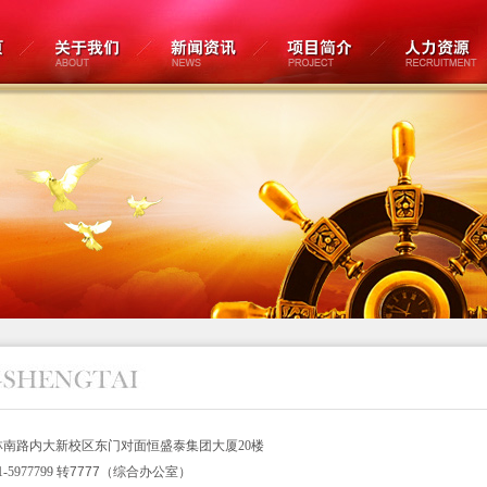
林南路内大新校区东门对面恒盛泰集团大厦20楼
5977799
转7777（综合办公室）