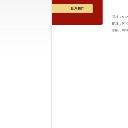
转88
联系我们
网址：www.h
传真：0471-
邮编：0100