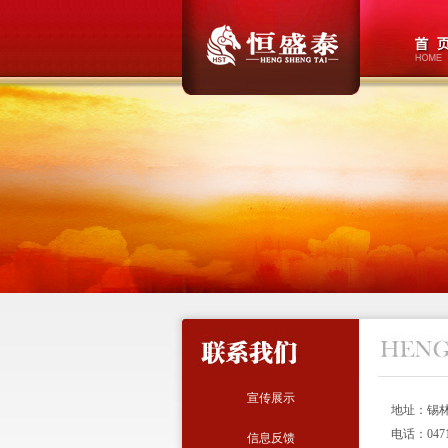
宣传展示
地址：锡
电话：0471-
信息反馈